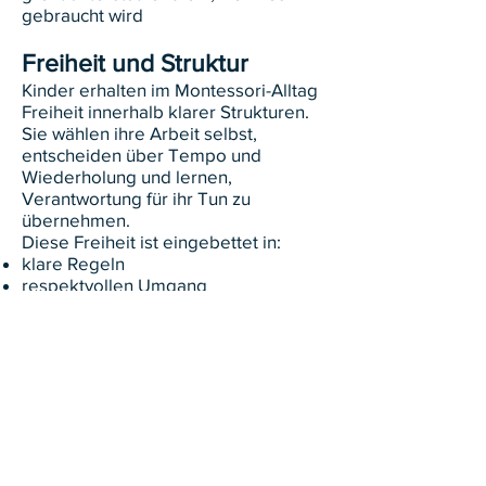
gebraucht wird
Freiheit und Struktur
Kinder erhalten im Montessori-Alltag
Freiheit innerhalb klarer Strukturen.
Sie wählen ihre Arbeit selbst,
entscheiden über Tempo und
Wiederholung und lernen,
Verantwortung für ihr Tun zu
übernehmen.
Diese Freiheit ist eingebettet in:
klare Regeln
respektvollen Umgang
Rücksichtnahme auf andere
So entsteht ein Lernumfeld, das
sowohl Sicherheit als auch
Selbstbestimmung bietet.
Lernen mit Freude und
Sinn
Wenn Kinder selbst tätig werden