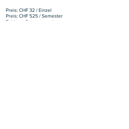
Preis: CHF 32 / Einzel
Preis: CHF 525 / Semester
Zahlung: Semesterweise
Tesoro Montessori Schule
Eggrainweg 7A
8803 Rüschlikon
076 278 26 28
kontakt@tesoro-montessori.ch
Impressum
Datenschutzrichtlinien
©2023 von tesoro montessori by casa montessori