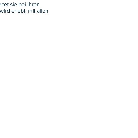
tet sie bei ihren
ird erlebt, mit allen
tion
Aufnahme
Aktuelles/Events
Kontakt
Tesoro Montessori Schule
Eggrainweg 7A
8803 Rüschlikon
076 278 26 28
kontakt@tesoro-montessori.ch