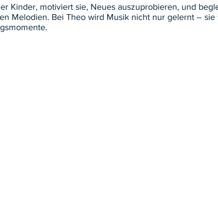
er Kinder, motiviert sie, Neues auszuprobieren, und beglei
n Melodien. Bei Theo wird Musik nicht nur gelernt – sie w
olgsmomente.
e Bildung
Pädagogik & Philosophie
Schulalltag & Organisa