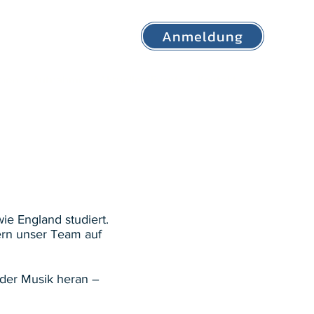
Anmeldung
tion
Aufnahme
Aktuelles/Events
Kontakt
ie England studiert.
ern unser Team auf
t der Musik heran –