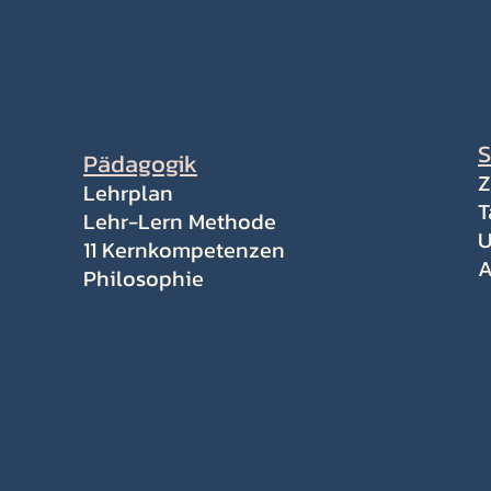
S
Pädagogik
Z
Lehrplan
T
Lehr-Lern Methode
U
11 Kernkompetenzen
A
Philosophie