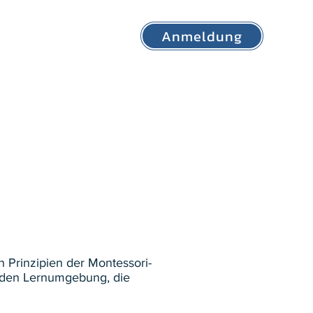
Anmeldung
tion
Aufnahme
Aktuelles/Events
Kontakt
 Prinzipien der Montessori-
enden Lernumgebung, die