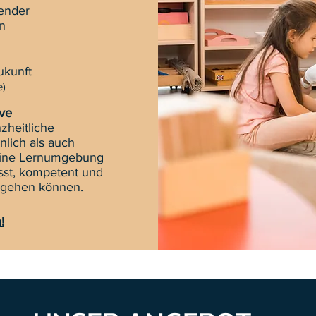
sender
n
ukunft
e)
ive
zheitliche
nlich als auch
, eine Lernumgebung
usst, kompetent und
g gehen können.
!