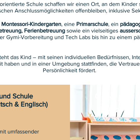
-orientierte Schule schaffen wir einen Ort, an dem Kinder
lischen Anschlussmöglichkeiten offenbleiben, inklusive 
n
Montessori-Kindergarten
, eine
Primarschule
, ein
pädagog
etreuung, Ferienbetreuung
sowie ein vielseitiges
aussers
er Gymi-Vorbereitung und Tech Labs bis hin zu einem pä
eht das Kind – mit seinen individuellen Bedürfnissen, In
t haben und in einer Umgebung stattfinden, die Vertrauen
Persönlichkeit fördert.
Open Day
 und Schule
tsch & Englisch)
19.09.2026
09:30 - 13:30 Uhr
 mit umfassender