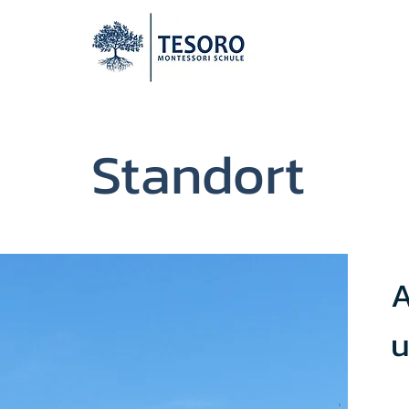
e Bildung
Pädagogik & Philosophie
Schulalltag & Organisa
Standort
A
u