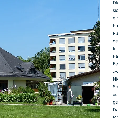
Di
si
ei
Pa
Rü
de
In
Pa
Fe
zw
Ni
Sp
au
ge
Da
Mo