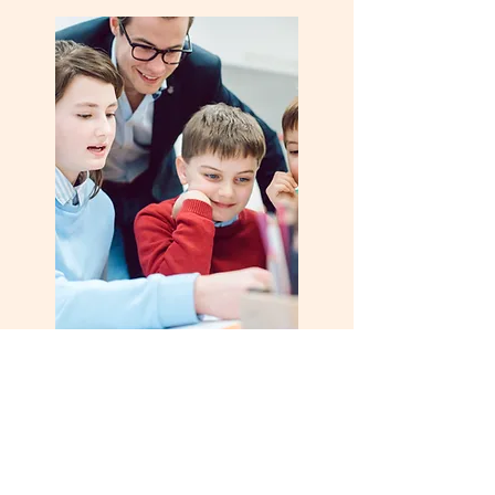
Individuell abgestimmtem
Förderunterricht in Mathematik,
Deutsch & weiteren
prüfungsrelevanten Fächern.
Prüfungssimulationen &